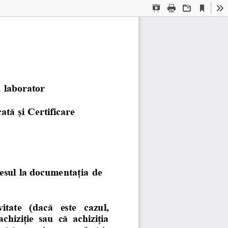
Current
Presentation
Print
Download
To
View
Mode
u laborator
ată și Certificare
cesul la docume
ntația de 
itate  (dacă  este  cazul, 
chiziție  sau  că  achiziția 