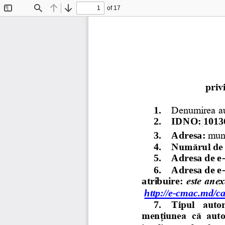
of 17
Toggle
Find
Previous
Next
Sidebar
priv
1.
Denumirea aut
2.
IDNO:
1013
3.
Adresa: 
mun.
4.
Numărul de t
5.
Adresa de e
6.
Adresa de e
atribuire: 
este anex
http://e
-
cmac.md/cat
7.
Tipul  autori
mențiunea  că  autori