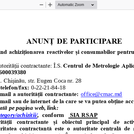
Zoom
Zoom
Out
In
ANUNȚ DE PARTICIPARE
ind achiziționarea 
reactivelor și consumabilor pentr
orității contractante:
Î.S. 
Centrul de Metrologie Aplic
600039380
 Chișinău, str. Eugen 
Coca nr. 28
elefon/fax: 
0
-
22
-
21
-
84
-
18
-
mail a autorității contractante: 
office@cmac.md
-
mail sau de internet de la care se va putea obține ac
ată
pe pagina web, link:
egory/achizitii/
, 
conform   
SIA RSAP
tății  contractante  și  obiectul  principal  de  activ
tatea  contractantă  este  o  autoritate  centrală  de  a