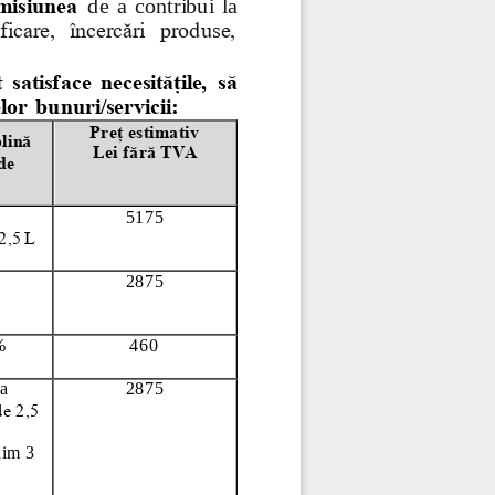
misiunea
de  a  contribui  la 
ificare,  încercări  produse, 
satisface necesitățile,
să 
or bunuri/servicii: 
Preț estimativ
lină 
Lei fără TVA
de 
5175
2,5 L
2875
%
460
a  
2875
e 2,5 
nim 3 