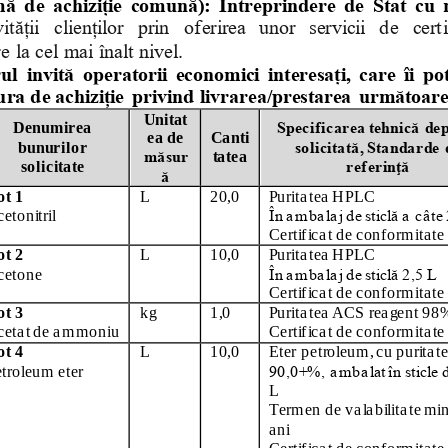
mă de achiziție comună): Întreprindere de Stat cu 
tății  clienților  prin  oferirea  unor  servicii  de  cert
e la cel mai înalt nivel.
  invită operatorii economici interesați, care îi pot 
ura de achiziție privind livrarea/prestarea următoarel
Unitat
Denumirea 
Specificarea tehnică dep
ea de 
Canti
bunurilor 
solicitată, Standarde 
măsur
tatea
solicitate
referinţă
ă
ot 1
L
20,0
Purita tea  HPLC
etonitril
În ambalaj de sticlă a 
câte 
Certifica t de conformita te
ot 2
L
10,0
Purita tea  HPLC
cetone
În ambalaj de sticlă 2,5 L
Certifica t de conformita te
ot 3
kg
1,0
Purita tea  ACS rea gent 98
eta t de a mmoniu
Certifica t de 
conformita te
ot 4
L
10,0
Eter petroleum, cu purita te
troleum eter
90,0+%, ambalat în sticle d
L
Termen de va la bilita te mi
a ni
Certifica t de conformita te