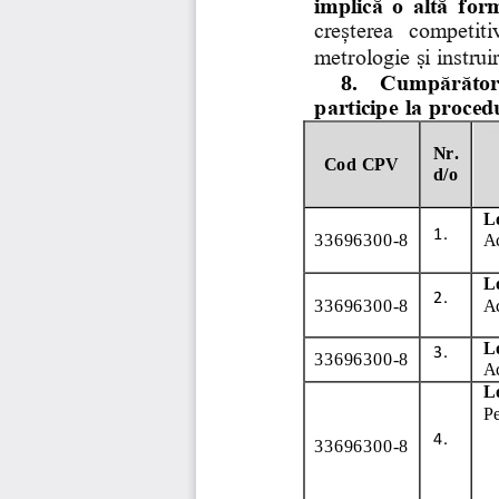
implică o altă for
creșterea  competitivi
metrologie și instruir
8.
Cumpărătorul
participe la proced
Nr. 
Cod CPV
d/o 
L
1.
33696300
-
8
Ac
L
2.
33696300
-
8
A
L
3.
33696300
-
8
Ac
L
Pe
4.
33696300
-
8