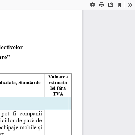
Current
Presentation
Print
Download
To
View
Mode
ectivelor 
are”
Valoarea 
licitată, Standarde 
estimată
ă
lei fără 
TVA
 pot  fi  companii 
iciilor de pază de 
echipaje mobile şi 
rt.