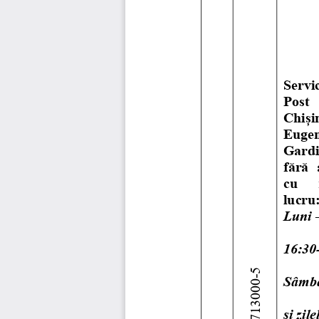
Servic
Post   
Chiși
Eugen
Gardian
fără  
cu     
lucru
Luni 
16:30
79713000-5 
Sâmbă
și zil