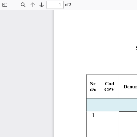
of 3
Toggle
Find
Previous
Next
Sidebar
Nr. 
Cod 
Denum
d/o
CPV 
1