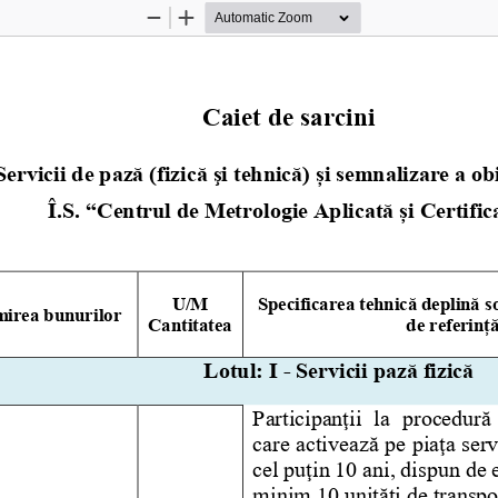
Zoom
Zoom
Out
In
Caiet de
 sarcini
Servicii de 
pază 
(
fizică şi tehnică
) 
ș
i semnalizare a obi
 Î.S. “
Centrul de Metrologie Aplicată și Certific
U/M
Specificarea tehnică deplină so
irea bunurilor
Cantitatea
de referinț
Lotul: I 
-
Servicii pază fizică
Participanţii  la  procedură 
care activează pe piaţa serv
cel puţin 10 ani, dispun de 
minim 10 unităţi de transpo