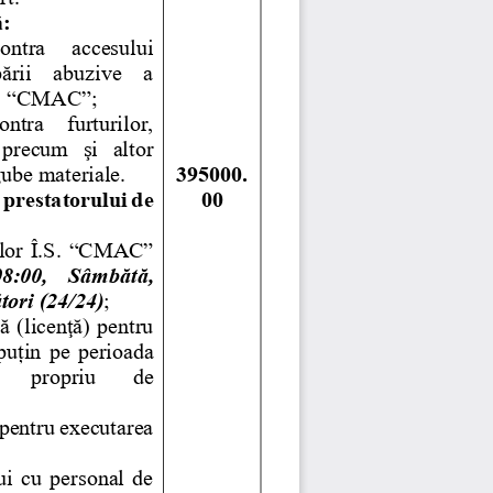
: 
contra    accesului 
ării   abuzive   a 
 
“CMAC”;
ontra   furturilor, 
 precum  şi  altor 
ube materiale.
395000.
e prestatorului de 
00 
velor  Î.S.  “CMAC”
08:00,  Sâmbătă, 
tori (24/24)
; 
ă (licenţă) pentru 
 puțin  pe  perioada 
propriu 
de 
 pentru executarea 
ui  cu  personal  de 