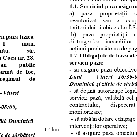
1.1. Serviciul pază asigură
a)    paza    proprietăţii    
neautorizat   sau   a   ocup
teritoriului si obiectelor Î.S.
b)   paza   proprietăţii   c
ii pază fizică
distrugerilor,  incendiilor, 
 I    – 
mun. 
acţiuni producătoare de pa
g
nău,    str. 
1.2. Obligaţiile de bază al
 Coca nr. 28.  
servicii pază:
        public        
- 
să  asigure  paza  obiecti
armă  de  foc, 
Luni 
– 
Vineri    16:30-
 regimul      de      
Duminică și zilele de sărbă
:
- 
să deţină autorizaţie legal
– Vineri 
servicii  pa
ză,  valabilă  cel 
contractului, 
dispecerat 
-08:00, 
monitorizare;
 - 
să aibă în dotare echipaje
tă Duminică 
intervențiilor operative;
12 luni
 - 
să  asigure  paza  obiectul
ele de sărbători 