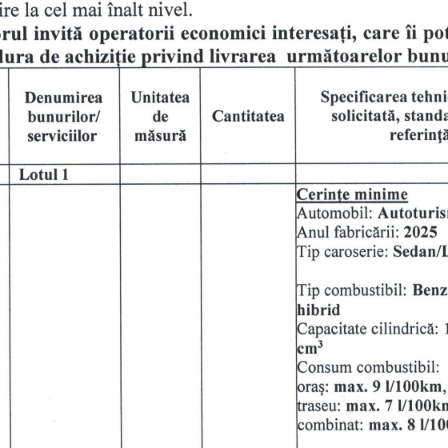
nivel.
inalt 
ire 
la 
mai 
cel 
ii 
invitl 
rul 
po
care 
operatorii 
interesa{i, 
economici 
urmltoarelor 
bunu
livrarea 
ra 
de
tehnic
Denumirea
carea 
Unitatea
Specifi 
bunurilor/
stand
Cantitatea
solicitattr, 
de
serviciilor
referinft
mtrsurtr
l
Lotul 
minime
Serinte 
Autoturis
A.utomobil: 
fabricErii:2025
A.nul 
lip 
Sedan/L
caroserie: 
Iip 
Benz
combustibil: 
Iibrid
cilindric6: 
Sapacitate 
:m3
lonsum 
combustibil:
max.9ll100km,
)ra$: 
max.7 
U100k
;raseu: 
max.8 
Ul0
:ombinat: 