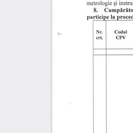
instru
metrologie 
gi 
8. 
Cumplrlto
rticipe 
la
pa
Nr.
Codul
CPV
crt.