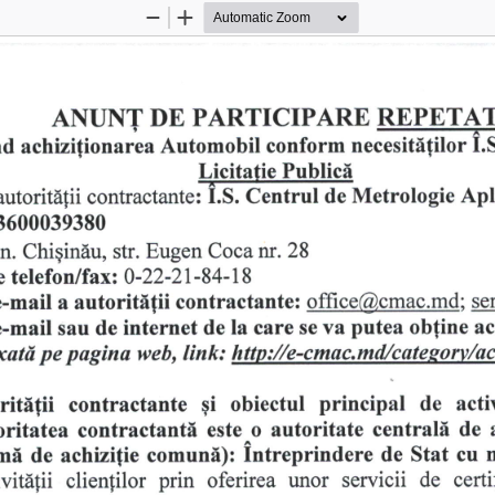
Zoom
Zoom
Out
In
REPETA
PARTICIPARE 
ANUNT 
DE 
I.
nd 
Automobil 
necesit5{ilor 
conform 
achizi{ionarea 
Publicl
Iticitatie 
Apl
Centrul 
Metrologie 
I.S. 
autoritdtii 
de 
contractante: 
3600039380
nr. 
Eugen 
Chiqindu, 
str. 
28
n. 
Coca 
telefon/faxz 
0-22-21-84-18
e 
autorit[{ii 
se
contractante: 
office@,cmac.md; 
e-mail 
a 
putea 
ob{ine 
va 
care 
la 
ac
internet 
e-mail 
de 
sau 
de 
se 
web,link: 
http://e-cmac.md/categorv/achi
pagina 
xatd 
pe 
qi 
principal 
ritlfii 
de 
acti
obiectul 
contractante 
centrall 
o 
contractanti 
autoritate 
de 
oritatea 
este 
ml 
intreprindere 
comuni): 
Stat 
de 
cu 
de 
achizi{ie 
prin 
de 
servicii 
unor 
clienfilor 
certi
oferirea 
vitdtii 