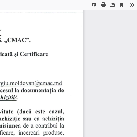
Current
Presentation
Print
Download
To
View
Mode
T
S.,,CMAC".
icati 
Certificare
qi 
rgiu.moldovan@cmac.md
la 
documenta(ia 
cesul 
de
zitii/,
(dacI 
vitate 
este 
cazul,
cI 
achizi{ie 
sau 
achizi(ia
la
misiunea 
contribui 
de 
a 
incerclri 
ficare, 
produse,