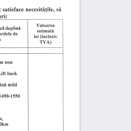
si
t 
necesiti{ile, 
satisface 
ri:
Valoarea
tr 
deplintr
estimattr
ardele 
de
(inclusiv
lei 
r
TVA)
m 
nou
back
ift 
ini 
mild
1490-1550
m,
0km