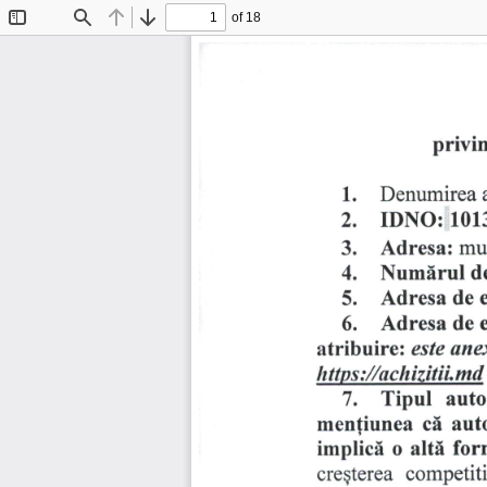
of 18
Toggle
Find
Previous
Next
Sidebar
privi
1. 
Denumirea 
2. 
IDNO: 
101
3. 
Adresa: 
mu
4. 
Numlrul 
d
5. 
Adresa 
de 
6. 
Adresa 
de 
atribuire: 
ane
este 
https://schizitii.md
7. 
Tipul 
auto
cI 
aut
men{iunea 
for
implicl 
altd 
o 
competiti
creEterea 